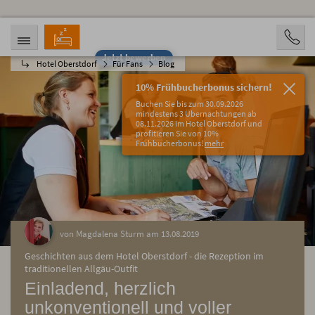
Jetzt bewerben
Hotel Oberstdorf
Für Fans
Blog
ANREISE
ABREISE
08.08.2026
13.08.2026
10% Frühbucherbonus sichern!
PERSONEN
Buchen Sie bis zum 30.09.2026
2 Personen
mindestens 3 Übernachtungen ab
08.11.2026 im Hotel Oberstdorf und
profitieren Sie von 10%
BUCHEN
Frühbucherbonus!
mehr
von Magdalena Sturm am 13.08.2019
Geschichten aus dem Hotel Oberstdorf - die Rezeption im
traditionellen Allgäu-Outfit
Einladend, herzlich
unkonventionell und voller