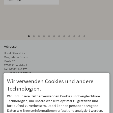
Adresse
Hotel Oberstdorf
Magdalena Sturm
Reute 20
87561 Oberstdorf
Tel.
08322 940 770
Fax 08322 940 777 00
Wir verwenden Cookies und andere
info@hotel-oberstdorf.de
Technologien.
Auf dem Laufenden bleiben
Wir geben Ihre E-Mail-Adresse nicht weiter. Wir mögen auch keinen Spam.
Wir und unsere Partner verwenden Cookies und vergleichbare
Versprochen! Eine Abmeldung ist jederzeit möglich.
Technologien, um unsere Webseite optimal zu gestalten und
fortlaufend zu verbessern. Dabei können personenbezogene
Anmelden
Daten wie Browserinformationen erfasst und analysiert werden.