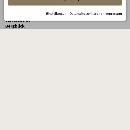
Bergblick
Doppelzimmer
Einstellungen
·
Datenschutzerklärung
·
Impressum
mit Balkon oder
×
×
×
×
×
Terrasse mit
Bergblick
Doppelzimmer
mit Balkon oder
1361,40
1334,40
1307,40
1307,40
1334,40
Terrasse mit
Bergblick
Doppelzimmer
mit Balkon oder
×
×
×
×
×
Terrasse mit
Bergblick
NEU:
Doppelzimmer
Allgäu Style
1254,00
1224,00
1194,00
1194,00
1224,00
Superior mit
Bergblick und
Balkon
Eltern +
Kinderzimmer: 2
Doppelz.
2238,00
2175,00
2112,00
2112,00
2175,00