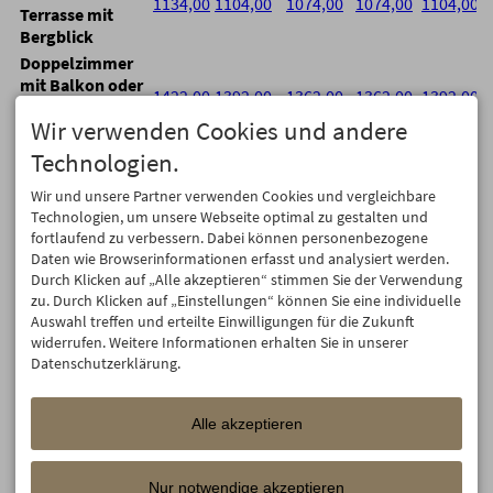
1134,00
1104,00
1074,00
1074,00
1104,00
Terrasse mit
Bergblick
Doppelzimmer
mit Balkon oder
1422,00
1392,00
1362,00
1362,00
1392,00
Terrasse mit
Wir verwenden Cookies und andere
Bergblick
Doppelzimmer
Technologien.
mit Balkon oder
1507,80
1480,80
1453,80
1453,80
1480,80
Wir und unsere Partner verwenden Cookies und vergleichbare
Terrasse mit
Technologien, um unsere Webseite optimal zu gestalten und
Bergblick
fortlaufend zu verbessern. Dabei können personenbezogene
Doppelzimmer
Daten wie Browserinformationen erfasst und analysiert werden.
mit Balkon oder
Durch Klicken auf „Alle akzeptieren“ stimmen Sie der Verwendung
1557,80
1530,80
1503,80
1503,80
1530,80
Terrasse mit
zu. Durch Klicken auf „Einstellungen“ können Sie eine individuelle
Bergblick
Auswahl treffen und erteilte Einwilligungen für die Zukunft
Doppelzimmer
widerrufen. Weitere Informationen erhalten Sie in unserer
mit Balkon oder
Datenschutzerklärung.
×
×
×
×
×
Terrasse mit
Bergblick
Alle akzeptieren
Doppelzimmer
mit Balkon oder
1279,80
1252,80
1225,80
1225,80
1252,80
Terrasse mit
Nur notwendige akzeptieren