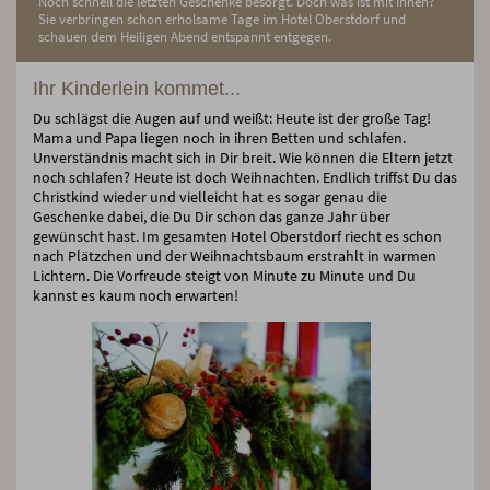
Noch schnell die letzten Geschenke besorgt. Doch was ist mit Ihnen?
Sie verbringen schon erholsame Tage im Hotel Oberstdorf und
schauen dem Heiligen Abend entspannt entgegen.
Ihr Kinderlein kommet...
Du schlägst die Augen auf und weißt: Heute ist der große Tag!
Mama und Papa liegen noch in ihren Betten und schlafen.
Unverständnis macht sich in Dir breit. Wie können die Eltern jetzt
noch schlafen? Heute ist doch Weihnachten. Endlich triffst Du das
Christkind wieder und vielleicht hat es sogar genau die
Geschenke dabei, die Du Dir schon das ganze Jahr über
gewünscht hast. Im gesamten Hotel Oberstdorf riecht es schon
nach Plätzchen und der Weihnachtsbaum erstrahlt in warmen
Lichtern. Die Vorfreude steigt von Minute zu Minute und Du
kannst es kaum noch erwarten!