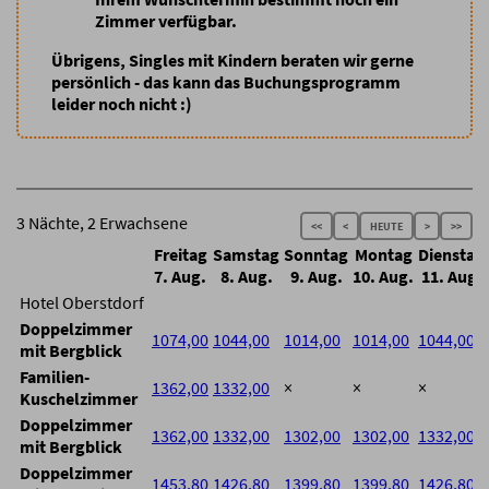
Zimmer verfügbar.
Übrigens, Singles mit Kindern beraten wir gerne
persönlich - das kann das Buchungsprogramm
leider noch nicht :)
3 Nächte, 2 Erwachsene
<<
<
HEUTE
>
>>
Freitag
Samstag
Sonntag
Montag
Dienstag
7. Aug.
8. Aug.
9. Aug.
10. Aug.
11. Aug.
Hotel Oberstdorf
Doppelzimmer
1074,00
1044,00
1014,00
1014,00
1044,00
mit Bergblick
Familien-
1362,00
1332,00
×
×
×
Kuschelzimmer
Doppelzimmer
1362,00
1332,00
1302,00
1302,00
1332,00
mit Bergblick
Doppelzimmer
1453,80
1426,80
1399,80
1399,80
1426,80