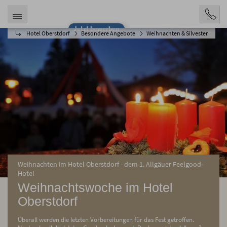
Jetzt bewerben
Hotel Oberstdorf
Besondere Angebote
Weihnachten & Silvester
Weihnachten im Hotel Oberstdorf - dem 1. Allgäuer Feelgood-
Hotel
Weihnachtswoche im Hotel
Oberstdorf
Überall werden die letzten Vorbereitungen für das Fest getroffen.