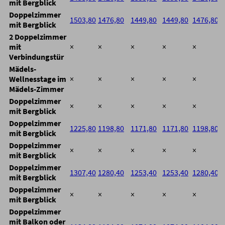
mit Bergblick
Doppelzimmer
1503,80
1476,80
1449,80
1449,80
1476,80
mit Bergblick
2 Doppelzimmer
mit
×
×
×
×
×
Verbindungstür
Mädels-
Wellnesstage im
×
×
×
×
×
Mädels-Zimmer
Doppelzimmer
×
×
×
×
×
mit Bergblick
Doppelzimmer
1225,80
1198,80
1171,80
1171,80
1198,80
mit Bergblick
Doppelzimmer
×
×
×
×
×
mit Bergblick
Doppelzimmer
1307,40
1280,40
1253,40
1253,40
1280,40
mit Bergblick
Doppelzimmer
×
×
×
×
×
mit Bergblick
Doppelzimmer
mit Balkon oder