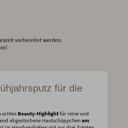
eszeit vorbereitet werden.
mm!
ühjahrsputz für die
n echtes
Beauty-Highlight
für reine und
honend abgestorbene Hautschüppchen
am
st im Handumdrehen mit nur drei Zutaten