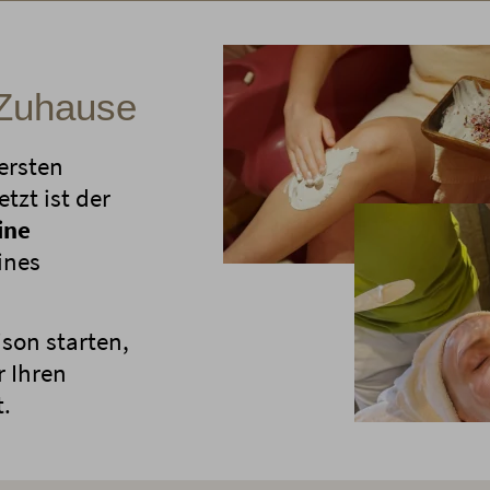
 Zuhause
 ersten
tzt ist der
ine
ines
ison starten,
r Ihren
.