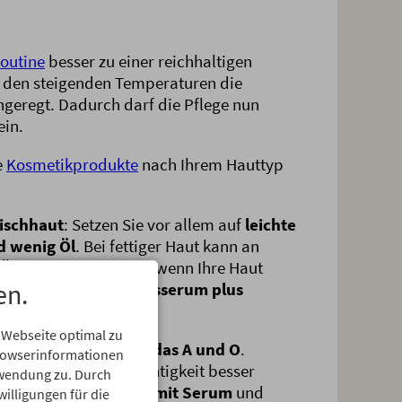
outine
besser zu einer reichhaltigen
t den steigenden Temperaturen die
geregt. Dadurch darf die Pflege nun
ein.
e
Kosmetikprodukte
nach Ihrem Hauttyp
Mischhaut
: Setzen Sie vor allem auf
leichte
d wenig Öl
. Bei fettiger Haut kann an
l verzichtet werden, wenn Ihre Haut
en.
ination aus Gesichtsserum plus
nn völlig aus.
 Webseite optimal zu
is bleibt
Feuchtigkeit das A und O
.
Browserinformationen
mit Ihre Haut die Feuchtigkeit besser
erwendung zu. Durch
 Sie dafür
Gesichtsöl mit Serum
und
willigungen für die