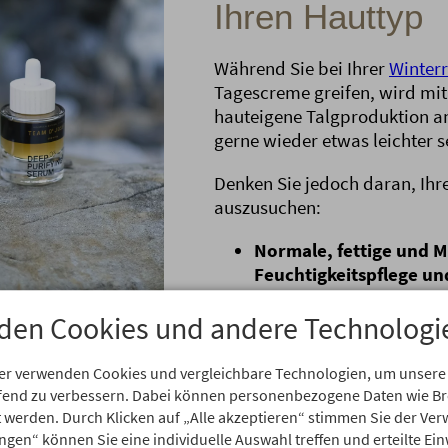
Ihren Hauttyp
Während Sie bei Ihrer
Winterr
Tagescreme greifen, wird mi
hauteigene Talgproduktion an
gerne wieder etwas leichter s
Denken Sie jedoch daran, Ihr
auszusuchen:
Normale, fettige und 
Feuchtigkeitspflege un
warmen Tagen ganz auf Ö
den Cookies und andere Technologi
schnell glänzt. Eine
Komb
Sonnenschutz
genügt da
er verwenden Cookies und vergleichbare Technologien, um unsere
Trockene Haut
: Als Bas
aufend zu verbessern. Dabei können personenbezogene Daten wie 
Ergänzen Sie
Lipide
, da
rt werden. Durch Klicken auf „Alle akzeptieren“ stimmen Sie der V
speichern kann. Mischen
ungen“ können Sie eine individuelle Auswahl treffen und erteilte Ein