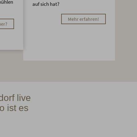
kühlen
auf sich hat?
Mehr erfahren!
uer?
orf live
o ist es