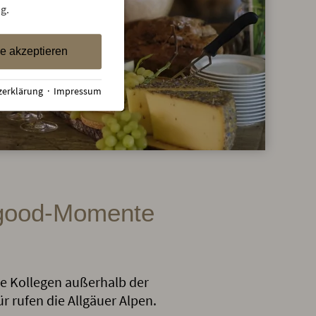
g.
le akzeptieren
zerklärung
·
Impressum
elgood-Momente
ie Kollegen außerhalb der
r rufen die Allgäuer Alpen.