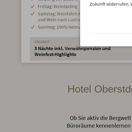
Zukunft widerrufen. 
Freitag: Weintasting
Samstag: Weinfahrt mit dem Marktbähnle sowie
und Wein nach Lust und Laune
Sonntag: 100% Heimat-Markt
ANGEBOT
3 Nächte inkl. Verwöhnpension und
Weinfest-Highlights
Hotel Oberstd
Ob Sie aktiv die Bergwel
Büroräume kennenlernen wol