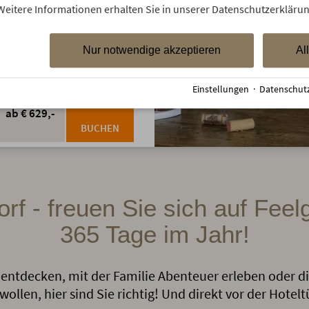
Weitere Informationen erhalten Sie in unserer Datenschutzerklärun
 Weinabend mit Live-Musik
Nur notwendige akzeptieren
Al
Einstellungen
·
Datenschut
PRO PERSON
ab € 629,-
BUCHEN
orf - freuen Sie sich auf Fe
365 Tage im Jahr!
t entdecken, mit der Familie Abenteuer erleben oder d
len, hier sind Sie richtig! Und direkt vor der Hoteltü