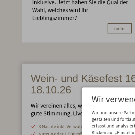
inklusive. Jetzt haben Sie die Qual der
Wahl, welches wird Ihr
Lieblingszimmer?
mehr
Wein- und Käsefest 16
18.10.26
Wir verwen
Wir vereinen alles, was ein gutes Weinfest
gute Stimmung, Livemusik und viel Genu
Wir und unsere Partn
gestalten und fortl
erfasst und analysie
3 Nächte inkl. Verwöhnpension
Klicken auf „Einstell
Nutzung der 1.500 m²Alpen Wellnesswelt